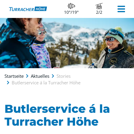
10°/19°
2/2
Startseite
Aktuelles
Stories
Butlerservice á la Turracher Höhe
Butlerservice á la
Turracher Höhe