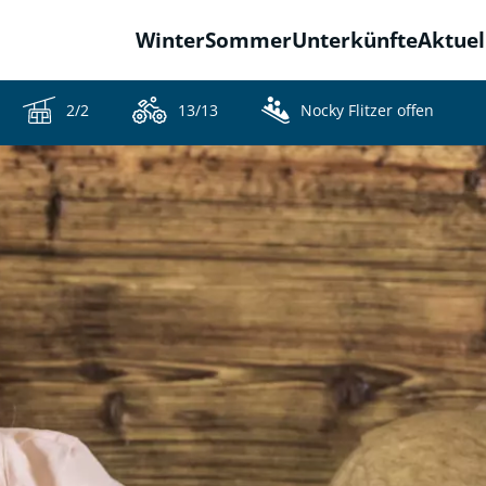
Winter
Sommer
Unterkünfte
Aktuel
2/2
13/13
Nocky Flitzer offen