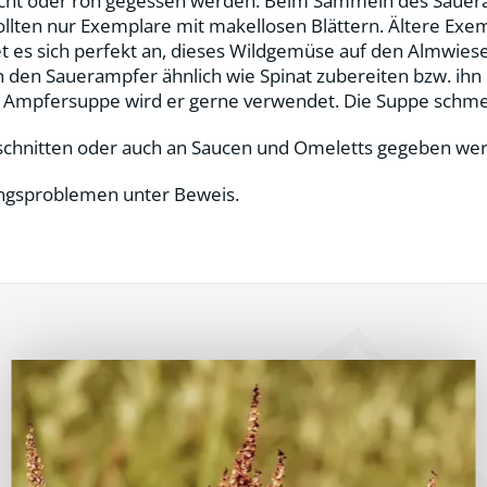
ocht oder roh gegessen werden. Beim Sammeln des Saueramp
ten nur Exemplare mit makellosen Blättern. Ältere Exemp
es sich perfekt an, dieses Wildgemüse auf den Almwiese
 den Sauerampfer ähnlich wie Spinat zubereiten bzw. ihn
r Ampfersuppe wird er gerne verwendet. Die Suppe schmec
eschnitten oder auch an Saucen und Omeletts gegeben we
ungsproblemen unter Beweis.