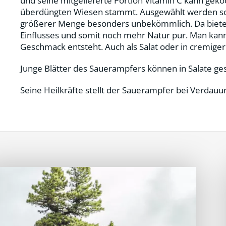
und seine mitgelieferte Portion Vitamin C kann gek
überdüngten Wiesen stammt. Ausgewählt werden soll
größerer Menge besonders unbekömmlich. Da bietet 
Einflusses und somit noch mehr Natur pur. Man kann
Geschmack entsteht. Auch als Salat oder in cremige
Junge Blätter des Sauerampfers können in Salate g
Seine Heilkräfte stellt der Sauerampfer bei Verdau