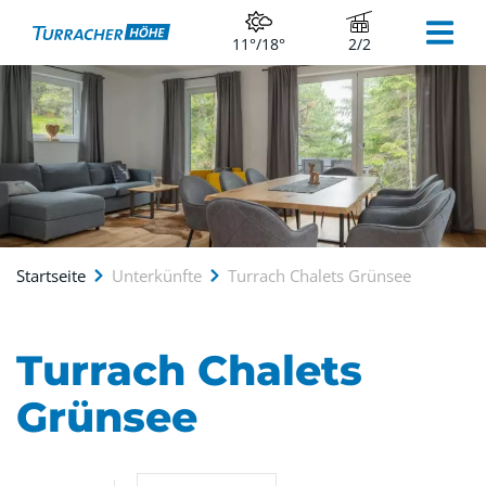
11°/18°
2/2
Startseite
Unterkünfte
Turrach Chalets Grünsee
Turrach Chalets
Grünsee